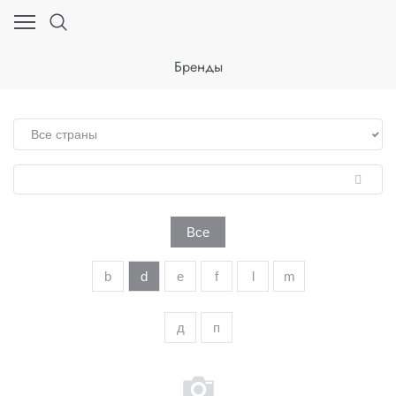
Бренды
Все
b
d
e
f
l
m
д
п